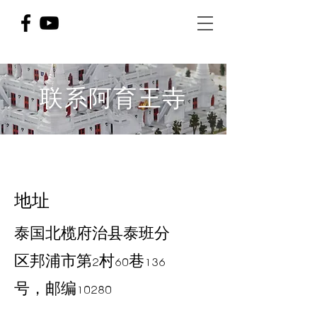
联系阿育王寺
地址
泰国北榄府治县泰班分
区邦浦市第2村60巷136
号，邮编10280