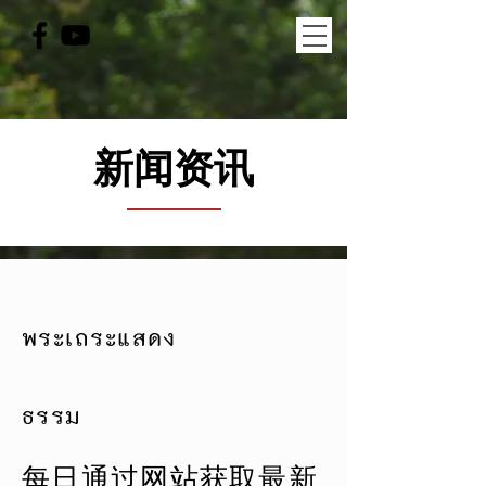
新闻资讯
พระเถระแสดง
ธรรม
每日通过网站获取最新