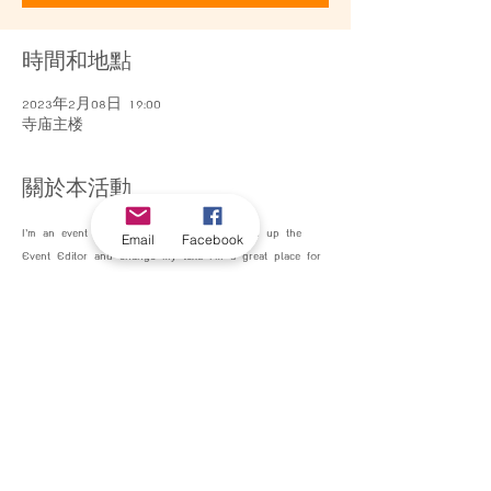
時間和地點
2023年2月08日 19:00
寺庙主楼
關於本活動
I’m an event description. Click here to open up the 
Email
Facebook
Event Editor and change my text. I’m a great place for 
you to say a little more about your upcoming event.
分享此活動
©2022 by Wat Asokaram. Proudly created by