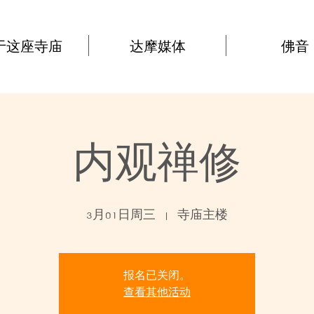
于这座寺庙
达摩媒体
佛音
内观禅修
3月01日周三
  |  
寺庙主楼
报名已关闭。
查看其他活动