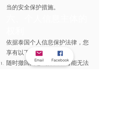
当的安全保护措施。
六、个人信息主体的
权利
依据泰国个人信息保护法律，您
享有以下权利：
Email
Facebook
随时撤回同意（撤回后可能无法
继续接收本寺资讯或相关权
益）；
查阅、获取副本、更正及更新您
的个人信息；
查询本寺取得您个人信息的来源
（非您直接提供时）；
请求将个人信息转移至其他个人