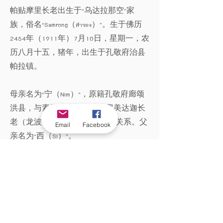
帕贴摩里长老出生于“乌达拉那空”家
族，俗名“Samrong（สำรอง）”。生于佛历
2454年（1911年）7月10日，星期一，农
历八月十五，猪年，出生于孔敬府治县
帕拉镇。
母亲名为“宁（Nim）”，原籍孔敬府廊颂
洪县，与素提达摩朗西堪毗罗美达迦长
老（龙波李·达摩陀罗）有亲属关系。父
Email
Facebook
亲名为“西（Si）”。
长老在家中十位兄弟姐妹中排行第四。
教育与职业

10岁时，进入佛统威萨耶兰