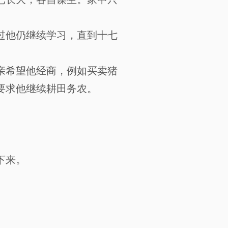
已长大，各自谋生。家中只
过他仍继续学习，直到十七
亲希望他经商，例如买卖猪
要求他继续耕田务农。
下来。
邦莲县的亲戚家。二月底，