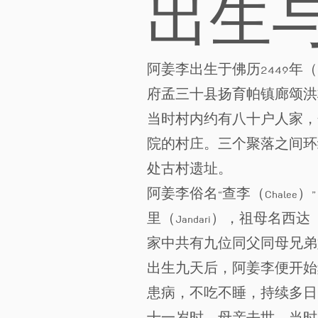
出生
阿姜李出生于佛历2449年
府孟三十县扬育帕镇廊颂洪
当时村内约有八十户人家，
院的村庄。三个聚落之间环
处古村遗址。
阿姜李俗名“查李（Chalee
里（Jandari），祖母名西达
家中共有九位同父同母兄弟
出生九天后，阿姜李便开始
患病，不吃不睡，持续多日