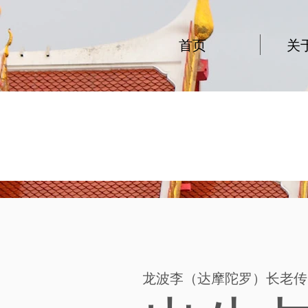
首页
关
龙波李（达摩陀罗）长老传