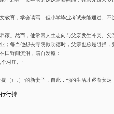
家中还有一位年幼的妹妹需要照顾，其余兄姐大多
文教育，学会读写，但小学毕业考试未能通过。不
养家。然而，他常因人生志向与父亲发生冲突。父
业；每当他想去寺院做功德时，父亲也总是阻拦，
在田野间流泪，暗自发愿：
个村庄。”
提（Thip）”的新妻子，自此，他的生活才逐渐安定
行行持

历2468年，继母去世。当时他正寄住在佛统府