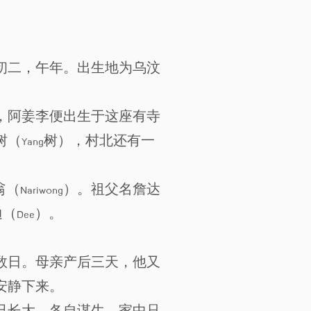
下弦初二，午年。出生地为乌汶
，阿姜李便出生于这座有寺
Yang树），村北还有一
（Nariwong）。祖父名詹达
迪（Dee）。
数日。母亲产后三天，他又
安静下来。