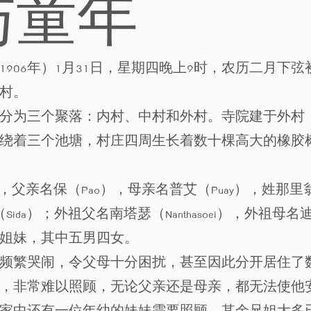
与童年
（1906年）1月31日，星期四晚上9时，农历二月
村。
分为三个聚落：内村、中村和外村。寺院建于外村
绕着三个池塘，村庄四周生长着数十棵高大的橡胶树（
）”，父亲名保（Pao），母亲名普艾（Puay），姓那里翁
（Sida）；外祖父名南塔瑟（Nanthasoei），外祖母名
姐妹，其中五男四女。
频繁哭闹，令父母十分困扰，甚至因此分开居住了
，非常难以照顾，无论父亲还是母亲，都无法使他