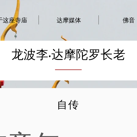
于这座寺庙
达摩媒体
佛音
龙波李·达摩陀罗长老
自传