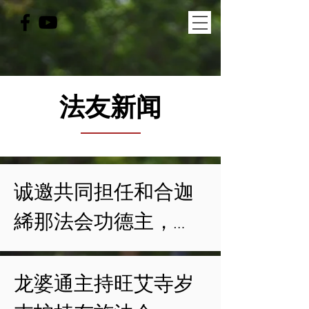
法友新闻
诚邀共同担任和合迦
絺那法会功德主，

为兴建僧寮及修缮各
项寺院设施募资。

龙婆通主持旺艾寺岁