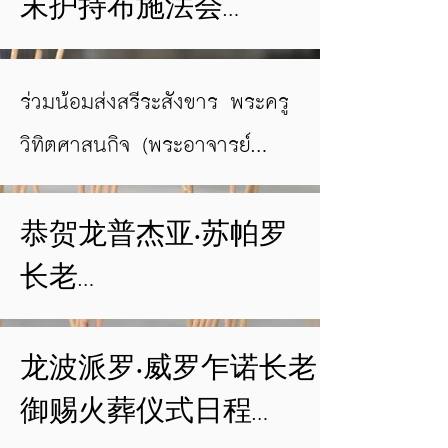
地点：沃罗那威素提
末护持布施法会

法寺院（法宗派）

北碧府通帕蓬县林廷
新年善讯……诚邀各位
ร่วมน้อมส่งสรีระสังขาร พระครู
镇

佛教信众共同认捐，
วิทิตศาสนกิจ (พระอาจารย์
由阿育王寺龙婆通·禅
ไพโรจน์ วิโรจโน) สูพระนิพพาน
和合迦絺那法会日程

提西利长老发起的袈
恭贺龙普杰亚·苏帕罗
2014年10月19日（星期
裟布施功德，共设
长老

日）

2,557份，每份2,557泰
（农历十一月下弦十
铢，用于举办和合布
诚邀各位弟子及佛教
龙波派罗·威罗乍诺长老
一日）

施法会，以庆祝旺艾
信众共同参加龙普杰
御赐火葬仪式日程

寺界石安立暨戒堂落