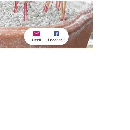
亚·苏帕罗长老（龙波
08:00　供养僧众早斋

成。

李长老弟子）“96岁寿
龙波派罗·威罗乍诺长老
09:30　安立迦絺那衣
诞暨出家65周年庆典”
（前任堆布依寺住持）
仪式

地点：那空沙旺府他
功德法会。

御赐火葬仪式将于2013年
Email
Facebook
10:00　举行供奉迦絺
达โก县帕农洛镇旺艾
6月14日至16日举行。

那衣仪式

寺

地点：佛统府治县巴
活动时间：2013年12
统猜森林寺

阿育王寺（北榄府）将
有意随喜捐款者，可
月28日至2014年1月6日

时间：2013年6月28日
安排一辆巴士前往参加
通过以下银行账户汇
至29日
仪式，共53个座位。车
款：

有意护持者可汇款
辆将于上午10:00从净法
至：

光明殿前出发（于诵经