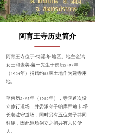
阿育王寺历史简介
阿育王寺位于“纳湄考”地区。地主金鸿
女士和素美·盖干先生于佛历2497年
（1954年）捐赠约53莱土地作为建寺用
地。
至佛历2498年（1955年），寺院首次设
立修行道场，并委派弟子帕库拜迪卡·塔
长老驻守道场，同时另有五位弟子共同
驻锡，因此道场创立之初共有六位僧
人。