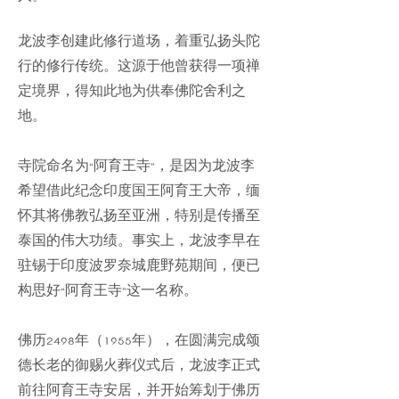
龙波李创建此修行道场，着重弘扬头陀
行的修行传统。这源于他曾获得一项禅
定境界，得知此地为供奉佛陀舍利之
地。
寺院命名为“阿育王寺”，是因为龙波李
希望借此纪念印度国王阿育王大帝，缅
怀其将佛教弘扬至亚洲，特别是传播至
泰国的伟大功绩。事实上，龙波李早在
驻锡于印度波罗奈城鹿野苑期间，便已
构思好“阿育王寺”这一名称。
佛历2498年（1955年），在圆满完成颂
德长老的御赐火葬仪式后，龙波李正式
前往阿育王寺安居，并开始筹划于佛历