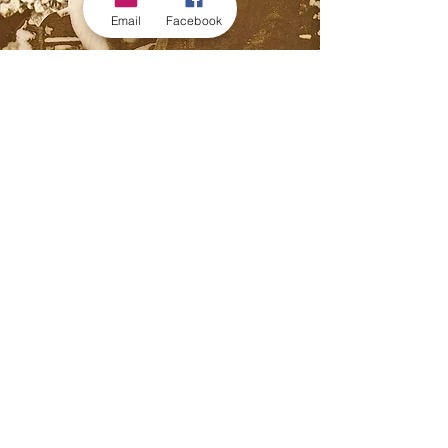
Email
Facebook
阿育王寺之名
จากหมายเหตุที่ท่านพ่อได้ปรารภไว้ในหนังสือ
ชีวประวัติของท่าน
ความว่า การตั้งชื่อวัดอโศการามนี้ มิใช่ได้คิดขึ้น
ในคราวที่ตั้งได้คิดชื่อนี้ขึ้น ตั้งแต่ปีจำพรรษาอยู่ที่
ตำบลสารนารถ เมืองพาราณสี ได้เอานามของ
ท่านผู้มีคุณวุฒิ เป็นฉายาลักษณ์ของผู้ทรงคุณ
ฉะนั้นจึงได้สร้างพระรูปนี้ขึ้นประกอบในนามของวัด