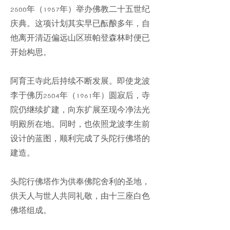
2500年（1957年）举办佛教二十五世纪
庆典。这项计划其实早已酝酿多年，自
他离开清迈偏远山区班帕登森林时便已
开始构思。
阿育王寺此后持续不断发展。即使龙波
李于佛历2504年（1961年）圆寂后，寺
院仍继续扩建，向东扩展至现今净法光
明殿所在地。同时，也依照龙波李生前
设计的蓝图，顺利完成了头陀行佛塔的
建造。
头陀行佛塔作为供奉佛陀舍利的圣地，
供天人与世人共同礼敬，由十三座白色
佛塔组成。