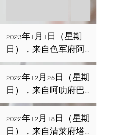
2023年1月1日（星期
日），来自色军府阿
派达隆法寺（塔普旺
寺）的龙普罗·那塔卡
2022年12月25日（星期
罗长老（Luang Pu Lor 
日），来自呵叻府巴
Nāthakaro）将慈悲莅临
探玛吉里寺的阿姜空·
阿育王寺，于龙波宋
阿毗瓦罗长老（Ajahn 
2022年12月18日（星期
法堂主持禅修佛法开
Khom Abhivaro）将慈悲
日），来自清莱府塔