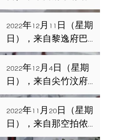
示。

莅临阿育王寺，于龙
帕宗寺的阿姜威猜·克
波宋法堂主持禅修佛
米约长老（Ajahn Wichai 
2022年12月11日（星期
时间： 下午 1:00 开
法开示。

Khemiyo）将慈悲莅临
日），来自黎逸府巴
始

阿育王寺，于龙波宋
顿考寺的阿姜蓬披猜·
时间： 下午 1:00 开
法堂主持禅修佛法开
甘佳诺长老（Ajahn 
2022年12月4日（星期
参加禅修者请遵守以
始

示。

Phonphichai Kañcano）将
日），来自尖竹汶府
下规定：

慈悲莅临阿育王寺，
善提瓦那兰寺的龙普
参加禅修者请遵守以
时间： 下午 1:00 开
于龙波宋法堂主持禅
汶颂·提达萨罗长老
2022年11月20日（星期
1. 全程佩戴口罩。

下规定：

始

修佛法开示。

（Luang Pu Boonsong 
日），来自那空拍侬
2. 进入龙波宋法堂
Ṭhitasāro）将慈悲莅临
府柯三兰内观禅修中
前，请先清洁双手