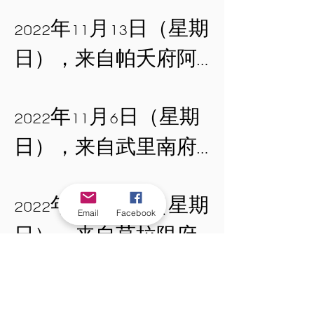
1. 全程佩戴口罩。

参加禅修者请遵守以
时间： 下午 1:00 开
阿育王寺，于龙波宋
心的阿姜披披·比耶达
2022年11月13日（星期
（现场备有酒精洗手
2. 进入龙波宋法堂
下规定：

始

法堂主持禅修佛法开
摩长老（Ajahn Phiphit 
日），来自帕夭府阿
凝胶）。

前，请先清洁双手
示。

Piyadhammo）将慈悲莅
那拉育提帕亚兰寺的
3. 如有发烧或身体不
（现场备有酒精洗手
1. 全程佩戴口罩。

参加禅修者请遵守以
临阿育王寺，于龙波
2022年11月6日（星期
龙普通素·乌达拉般若
适，请暂停前来阿育
凝胶）。

2. 进入龙波宋法堂
下规定：

时间： 下午 1:00 开
宋法堂主持禅修佛法
日），来自武里南府
长老（Luang Pu 
王寺。

3. 如有发烧或身体不
前，请先清洁双手
始

开示。

巴鲁姆猜寺的阿姜文
Thongsuk Uttarapañño）将
4. 请保持1–2米的社交
适，请暂停前来阿育
（现场备有酒精洗手
1. 全程佩戴口罩。

2022年10月30日（星期
良·西里本诺长老
慈悲莅临阿育王寺，
距离。

王寺。

Email
Facebook
凝胶）。

2. 进入龙波宋法堂
参加禅修者请遵守以
时间： 下午 1:00 开
日），来自莫拉限府
（Ajahn Boonliang 
于龙波宋法堂主持禅
4. 请保持1–2米的社交
3. 如有发烧或身体不
前，请先清洁双手
下规定：

始

巴威威瓦塔那兰寺的
Siripuñño）将慈悲莅临
修佛法开示。

阿育王寺谨向所有配
距离。

适，请暂停前来阿育
（现场备有酒精洗手
2022年10月26日（星期
克鲁巴แจ๋ว——阿姜蓬披
阿育王寺，于龙波宋
合防疫措施的善信表
王寺。
