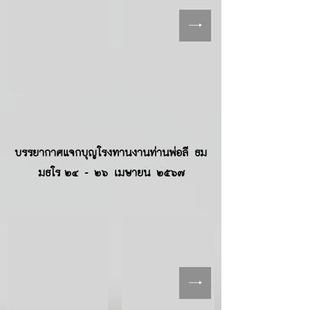
บรรยากาศแจกบุญโรงทานงานท่านพ่อลี ธม
มธโร
๒๔ - ๒๖ เมษายน ๒๕๖๗