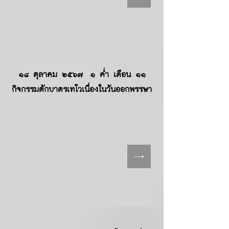
๑๘ ตุลาคม ๒๕๖๗ ๑ ค่ำ เดือน ๑๑
กิจกรรมตักบาตรเทโวเนื่องในวันออกพรรษา