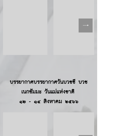
บรรยากาศบรรยากาศวันบวชชี บวช
เนกขัมมะ วันแม่แห่งชาติ
๑๒ - ๑๔ สิงหาคม ๒๕๖๖