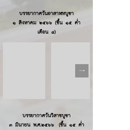
บรรยากาศวันอาสาฬหบูชา
๑ สิงหาคม ๒๕๖๖ (ขึ้น ๑๕ ค่ำ
เดือน ๘)
บรรยากาศวันวิสาขบูชา
๓ มินายน พ.ศ.๒๕๖๖ (ขึ้น ๑๕ ค่ำ