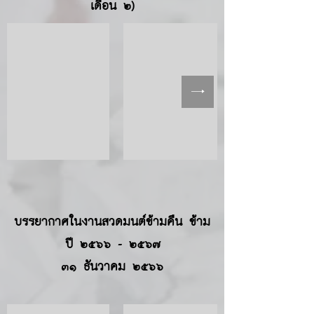
เดือน ๒)
บรรยากาศในงานสวดมนต์ข้ามคืน ข้าม
ปี ๒๕๖๖ - ๒๕๖๗
๓๑ ธันวาคม ๒๕๖๖