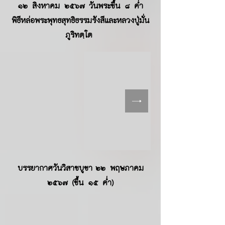
๑๒ สิงหาคม ๒๕๖๗ วันพระขึ้น ๘ ค่ำ
พิธีหล่อพระพุทธสุทธิธรรมรังสีและหลวงปู่มั่น
ภูริทตฺโต
บรรยากาศ
วันวิสาขบูชา
๒๒ พฤษภาคม
๒๕๖๗ (ขึ้น ๑๕ ค่ำ)