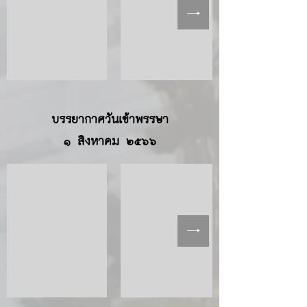
บรรยากาศวันเข้าพรรษา
๑ สิงหาคม ๒๕๖๖