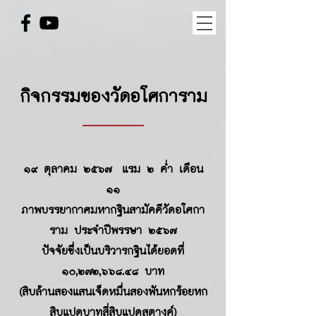
กิจกรรมของวัดอโศการาม
๑๙ ตุลาคม ๒๕๖๗ แรม ๒ ค่ำ เดือน
๑๑
ภาพบรรยากาศมหากฐินสามัคคีวัดอโศกา
ราม ประจำปีพรรษา ๒๕๖๗
ปัจจัยซึ่งเป็นบริวารกฐินได้ยอดที่
๑๐,๒๗๒,๖๖๘.๔๘ บาท
(สิบล้านสองแสนเจ็ดหมื่นสองพันหกร้อยหก
สิบแปดบาทสี่สิบแปดสตางค์)