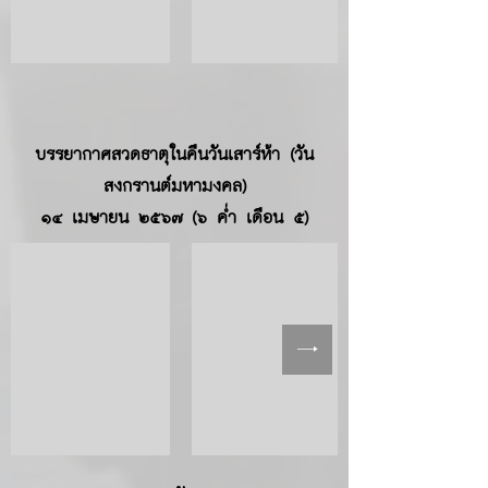
บรรยากาศ
สวดธาตุในคืนวันเสาร์ห้า
(วัน
สงกรานต์มหามงคล)
๑๔ เมษายน ๒๕๖๗ (๖ ค่ำ เดือน ๕)