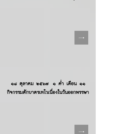
๑๘ ตุลาคม ๒๕๖๗ ๑ ค่ำ เดือน ๑๑
กิจกรรมตักบาตรเทโวเนื่องในวันออกพรรษา