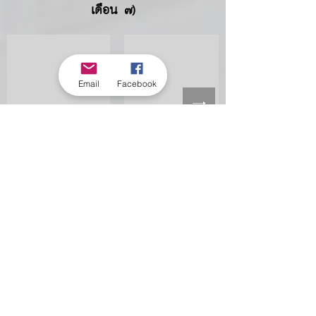
เดือน ๗)
Email
Facebook
บรรยากาศงานบำเพ็ญกุศลอุทิศถวาย
บูรพาจารย์ พระสุทธิธรรมรังสีคัมภีร
เมธาจารย์
(ท่านพ่อลี ธมฺมธโร) ครบรอบมรณภาพ
ปีที่ ๖๒