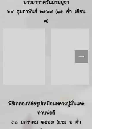
บรรยากาศวันมาฆบูชา
๒๔ กุมภาพันธ์ ๒๕๖๗ (๑๕ ค่ำ เดือน
๓)
พิธีเททองหล่อรูปเหมือนหลวงปู่มั่นและ
ท่านพ่อลี
๓๑ มกราคม ๒๕๖๗ (แรม ๖ ค่ำ